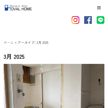
コ
ン
テ
ン
ツ
ホーム
»
アーカイブ: 3月 2025
へ
ス
3月 2025
キ
ッ
プ