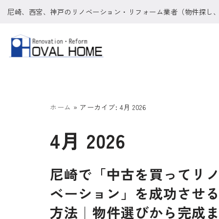
尼崎、西宮、神戸のリノベーション・リフォーム業者（物件探し
コ
ン
テ
ン
ツ
へ
ホーム
»
アーカイブ: 4月 2026
ス
4月 2026
キ
ッ
プ
尼崎で「中古を買ってリ
ベーション」を成功させ
方法｜物件選びから完成