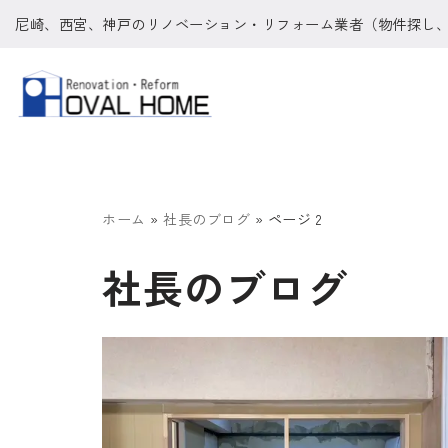
尼崎、西宮、神戸のリノベーション・リフォーム業者（物件探し
コ
ン
テ
ン
ツ
へ
ホーム
»
社長のブログ
»
ページ 2
ス
社長のブログ
キ
ッ
プ