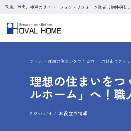
尼崎、西宮、神戸のリノベーション・リフォーム業者（物件探し
コ
ン
テ
ン
ツ
ホーム
»
理想の住まいをつくる力 ― 尼崎市でフル
へ
ス
理想の住まいをつ
キ
ルホーム」へ！職
ッ
プ
2025.07.14
お役立ち情報