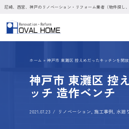
尼崎、西宮、神戸のリノベーション・リフォーム業者（物件探し
コ
ン
テ
ン
ツ
ホーム
»
神戸市 東灘区 控えめだったキッチンを開放
へ
ス
神戸市 東灘区 控
キ
ッチ 造作ベンチ
ッ
プ
2021.07.23
リノベーション
,
施工事例
,
水廻