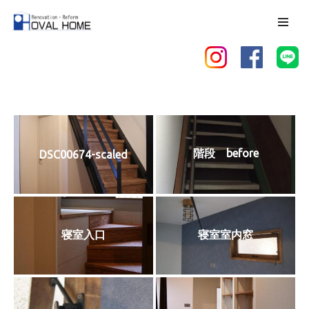
コ
ン
テ
ン
ツ
へ
ス
階段 before
DSC00674-scaled
キ
ッ
プ
寝室入口
寝室室内窓