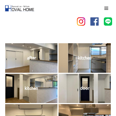
コ
ン
テ
ン
ツ
へ
ス
after
kitchen
キ
ッ
プ
kitchen
door