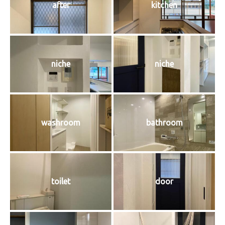
after
kitchen
niche
niche
washroom
bathroom
toilet
door