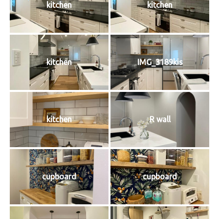
kitchen
kitchen
kitchen
IMG_3189kis
kitchen
R wall
cupboard
cupboard