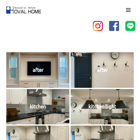
コ
ン
テ
ン
ツ
へ
ス
after
after
キ
ッ
プ
kitchen
kitchen light