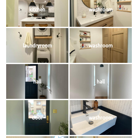
kitchen
washroom
laundryroom
washroom
hall
hall
door
washroom