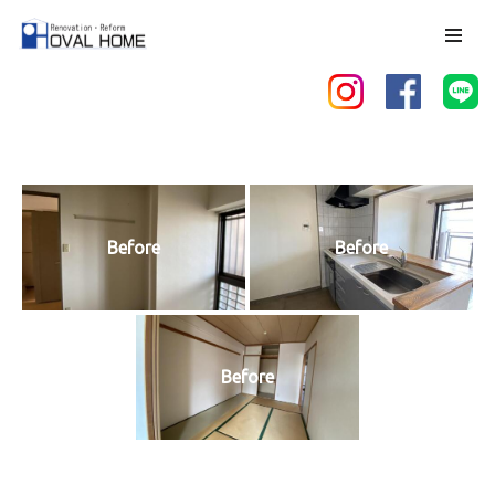
コ
ン
テ
ン
ツ
へ
ス
Before
Before
キ
ッ
プ
Before